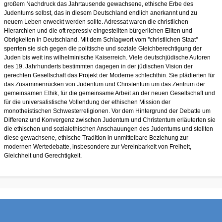
großem Nachdruck das Jahrtausende gewachsene, ethische Erbe des
Judentums selbst, das in diesem Deutschland endlich anerkannt und zu
neuem Leben erweckt werden sollte. Adressat waren die christlichen
Hierarchien und die oft repressiv eingestellten bürgerlichen Eliten und
Obrigkeiten in Deutschland. Mit dem Schlagwort vom ''christlichen Staat''
sperrten sie sich gegen die politische und soziale Gleichberechtigung der
Juden bis weit ins wilhelminische Kaiserreich. Viele deutsch­jüdische Autoren
des 19. Jahrhunderts bestimmten dagegen in der jüdischen Vision der
gerechten Gesellschaft das Projekt der Moderne schlechthin. Sie plädierten für
das Zusammenrücken von Judentum und Christentum um das Zentrum der
gemeinsamen Ethik, für die gemeinsame Arbeit an der neuen Gesellschaft und
für die universalistische Vollendung der ethischen Mission der
monotheistischen Schwesterreligionen. Vor dem Hintergrund der Debatte um
Differenz und Konvergenz zwischen Judentum und Christentum erläuterten sie
die ethischen und sozialethischen Anschauungen des Judentums und stellten
diese gewachsene, ethische Tradition in unmittelbare Beziehung zur
modernen Wertedebatte, insbesondere zur Vereinbarkeit von Freiheit,
Gleichheit und Gerechtigkeit.